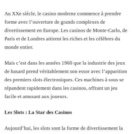
Au XXe siècle, le casino moderne commence à prendre
forme avec l’ouverture de grands complexes de
divertissement en Europe. Les casinos de Monte-Carlo, de
Paris et de Londres attirent les riches et les célèbres du
monde entier.
Mais c’est dans les années 1960 que la industrie des jeux
de hasard prend véritablement son essor avec l’apparition
des premiers slots électroniques. Ces machines à sous se
répandent rapidement dans les casinos, offrant un jeu
facile et amusant aux joueurs.
Les Slots : La Star des Casinos
Aujourd’hui, les slots sont la forme de divertissement la