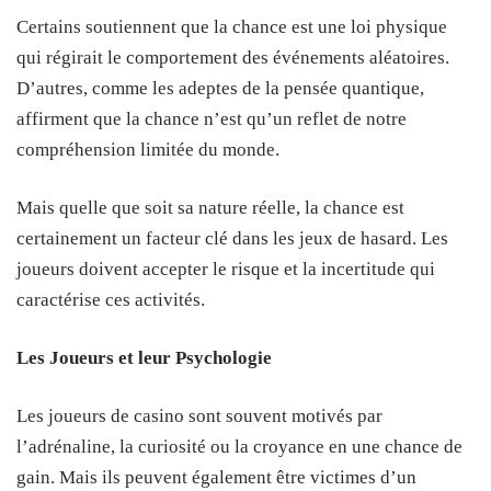
Certains soutiennent que la chance est une loi physique
qui régirait le comportement des événements aléatoires.
D’autres, comme les adeptes de la pensée quantique,
affirment que la chance n’est qu’un reflet de notre
compréhension limitée du monde.
Mais quelle que soit sa nature réelle, la chance est
certainement un facteur clé dans les jeux de hasard. Les
joueurs doivent accepter le risque et la incertitude qui
caractérise ces activités.
Les Joueurs et leur Psychologie
Les joueurs de casino sont souvent motivés par
l’adrénaline, la curiosité ou la croyance en une chance de
gain. Mais ils peuvent également être victimes d’un