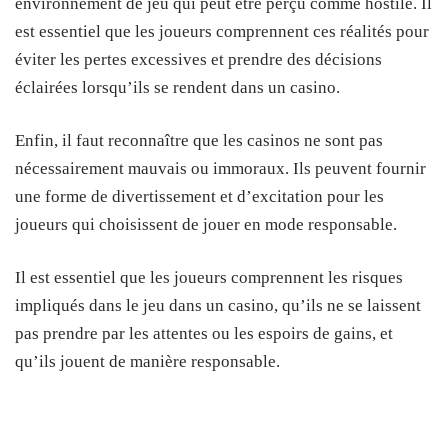
environnement de jeu qui peut être perçu comme hostile. Il
est essentiel que les joueurs comprennent ces réalités pour
éviter les pertes excessives et prendre des décisions
éclairées lorsqu’ils se rendent dans un casino.
Enfin, il faut reconnaître que les casinos ne sont pas
nécessairement mauvais ou immoraux. Ils peuvent fournir
une forme de divertissement et d’excitation pour les
joueurs qui choisissent de jouer en mode responsable.
Il est essentiel que les joueurs comprennent les risques
impliqués dans le jeu dans un casino, qu’ils ne se laissent
pas prendre par les attentes ou les espoirs de gains, et
qu’ils jouent de manière responsable.