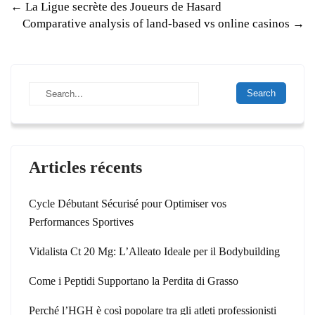
P
←
La Ligue secrète des Joueurs de Hasard
Comparative analysis of land-based vs online casinos
→
o
s
t
n
a
v
Articles récents
i
g
Cycle Débutant Sécurisé pour Optimiser vos
a
Performances Sportives
t
Vidalista Ct 20 Mg: L’Alleato Ideale per il Bodybuilding
i
Come i Peptidi Supportano la Perdita di Grasso
o
n
Perché l’HGH è così popolare tra gli atleti professionisti