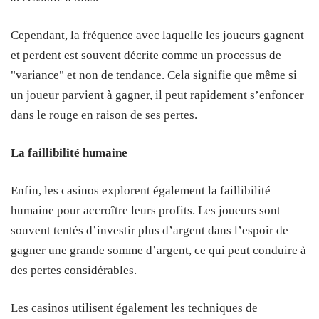
Cependant, la fréquence avec laquelle les joueurs gagnent
et perdent est souvent décrite comme un processus de
"variance" et non de tendance. Cela signifie que même si
un joueur parvient à gagner, il peut rapidement s’enfoncer
dans le rouge en raison de ses pertes.
La faillibilité humaine
Enfin, les casinos explorent également la faillibilité
humaine pour accroître leurs profits. Les joueurs sont
souvent tentés d’investir plus d’argent dans l’espoir de
gagner une grande somme d’argent, ce qui peut conduire à
des pertes considérables.
Les casinos utilisent également les techniques de