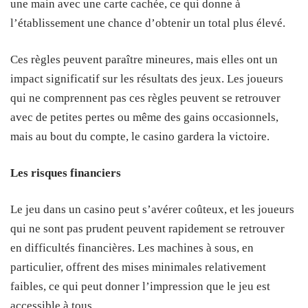
une main avec une carte cachée, ce qui donne à
l’établissement une chance d’obtenir un total plus élevé.
Ces règles peuvent paraître mineures, mais elles ont un
impact significatif sur les résultats des jeux. Les joueurs
qui ne comprennent pas ces règles peuvent se retrouver
avec de petites pertes ou même des gains occasionnels,
mais au bout du compte, le casino gardera la victoire.
Les risques financiers
Le jeu dans un casino peut s’avérer coûteux, et les joueurs
qui ne sont pas prudent peuvent rapidement se retrouver
en difficultés financières. Les machines à sous, en
particulier, offrent des mises minimales relativement
faibles, ce qui peut donner l’impression que le jeu est
accessible à tous.