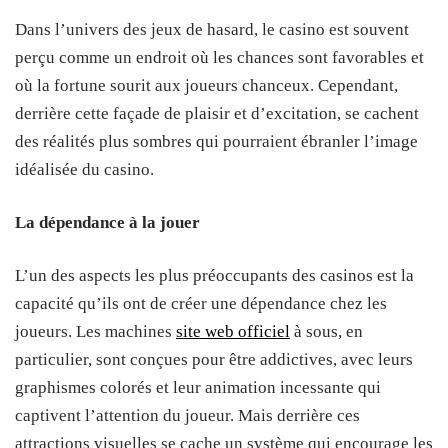
Dans l’univers des jeux de hasard, le casino est souvent
perçu comme un endroit où les chances sont favorables et
où la fortune sourit aux joueurs chanceux. Cependant,
derrière cette façade de plaisir et d’excitation, se cachent
des réalités plus sombres qui pourraient ébranler l’image
idéalisée du casino.
La dépendance à la jouer
L’un des aspects les plus préoccupants des casinos est la
capacité qu’ils ont de créer une dépendance chez les
joueurs. Les machines
site web officiel
à sous, en
particulier, sont conçues pour être addictives, avec leurs
graphismes colorés et leur animation incessante qui
captivent l’attention du joueur. Mais derrière ces
attractions visuelles se cache un système qui encourage les