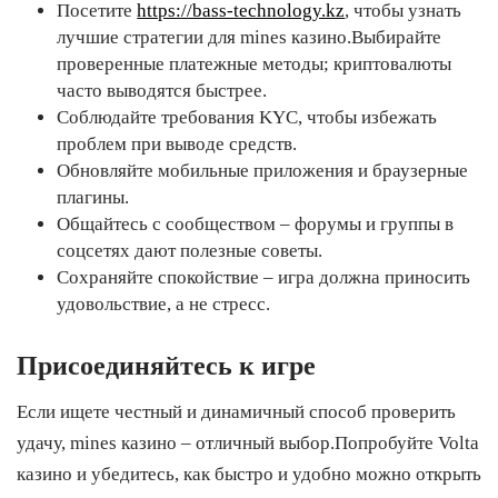
Посетите
https://bass-technology.kz
, чтобы узнать
лучшие стратегии для mines казино.Выбирайте
проверенные платежные методы; криптовалюты
часто выводятся быстрее.
Соблюдайте требования KYC, чтобы избежать
проблем при выводе средств.
Обновляйте мобильные приложения и браузерные
плагины.
Общайтесь с сообществом – форумы и группы в
соцсетях дают полезные советы.
Сохраняйте спокойствие – игра должна приносить
удовольствие, а не стресс.
Присоединяйтесь к игре
Если ищете честный и динамичный способ проверить
удачу, mines казино – отличный выбор.Попробуйте Volta
казино и убедитесь, как быстро и удобно можно открыть