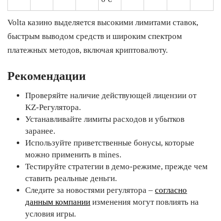
Volta казино выделяется высокими лимитами ставок,
быстрым выводом средств и широким спектром
платежных методов, включая криптовалюту.
Рекомендации
Проверяйте наличие действующей лицензии от
KZ‑Регулятора.
Устанавливайте лимиты расходов и убытков
заранее.
Используйте приветственные бонусы, которые
можно применить в mines.
Тестируйте стратегии в демо‑режиме, прежде чем
ставить реальные деньги.
Следите за новостями регулятора –
согласно
данным компании
изменения могут повлиять на
условия игры.