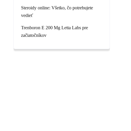
Steroidy online: Všetko, čo potrebujete
vedieť
Trenboron E 200 Mg Letta Labs pre
začiatočníkov