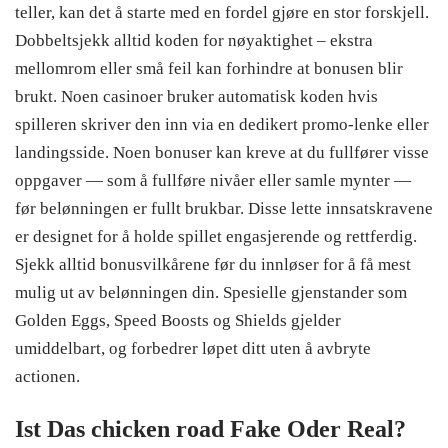
teller, kan det å starte med en fordel gjøre en stor forskjell.
Dobbeltsjekk alltid koden for nøyaktighet – ekstra
mellomrom eller små feil kan forhindre at bonusen blir
brukt. Noen casinoer bruker automatisk koden hvis
spilleren skriver den inn via en dedikert promo-lenke eller
landingsside. Noen bonuser kan kreve at du fullfører visse
oppgaver — som å fullføre nivåer eller samle mynter —
før belønningen er fullt brukbar. Disse lette innsatskravene
er designet for å holde spillet engasjerende og rettferdig.
Sjekk alltid bonusvilkårene før du innløser for å få mest
mulig ut av belønningen din. Spesielle gjenstander som
Golden Eggs, Speed Boosts og Shields gjelder
umiddelbart, og forbedrer løpet ditt uten å avbryte
actionen.
Ist Das chicken road Fake Oder Real?