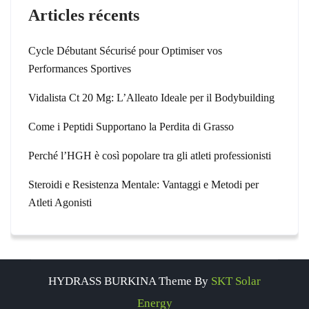
i
Articles récents
g
a
Cycle Débutant Sécurisé pour Optimiser vos
t
Performances Sportives
i
Vidalista Ct 20 Mg: L’Alleato Ideale per il Bodybuilding
o
Come i Peptidi Supportano la Perdita di Grasso
n
Perché l’HGH è così popolare tra gli atleti professionisti
Steroidi e Resistenza Mentale: Vantaggi e Metodi per
Atleti Agonisti
HYDRASS BURKINA Theme By
SKT Solar
Energy