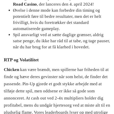
Road Casino
, der lanceres den 4. april 2024!
Øvelse i denne mode kan forbedre din timing og
potentielt føre til bedre resultater, men det er helt
frivilligt, hvis du foretrækker det standard
automatiserede gameplay.
Spil ansvarligt ved at sætte daglige grænser, aldrig
satse penge, du ikke har råd til at tabe, og tage pauser,
når du har brug for at få klarhed i hovedet.
RTP og Volatilitet
Chicken
kan være brændt, men spillerne har friheden til at
finde og hæve deres gevinster når som helst, de finder det
passende. Pin-Up gjorde et godt stykke arbejde med at
tilføje dette spil, men oddsene er ikke så gode som
annonceret. At cash out ved 2-4x multipliers holder dig
profitabel, mens du undgår hjertesorg ved at miste alt til en
pludselig flame. Vores leaderboards lyser op med utrolige