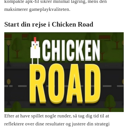
kompakte apk-fil sikrer minimal lagring, mens den
maksimerer gameplaykvaliteten.
Start din rejse i Chicken Road
Efter at have spillet nogle runder, så tag dig tid til at
reflektere over dine resultater og justere din strategi