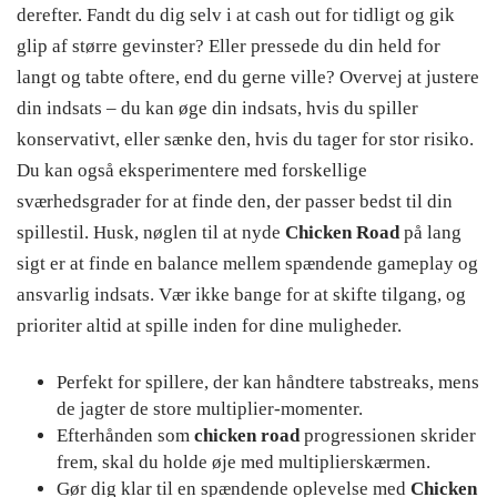
derefter. Fandt du dig selv i at cash out for tidligt og gik
glip af større gevinster? Eller pressede du din held for
langt og tabte oftere, end du gerne ville? Overvej at justere
din indsats – du kan øge din indsats, hvis du spiller
konservativt, eller sænke den, hvis du tager for stor risiko.
Du kan også eksperimentere med forskellige
sværhedsgrader for at finde den, der passer bedst til din
spillestil. Husk, nøglen til at nyde
Chicken Road
på lang
sigt er at finde en balance mellem spændende gameplay og
ansvarlig indsats. Vær ikke bange for at skifte tilgang, og
prioriter altid at spille inden for dine muligheder.
Perfekt for spillere, der kan håndtere tabstreaks, mens
de jagter de store multiplier-momenter.
Efterhånden som
chicken road
progressionen skrider
frem, skal du holde øje med multiplierskærmen.
Gør dig klar til en spændende oplevelse med
Chicken