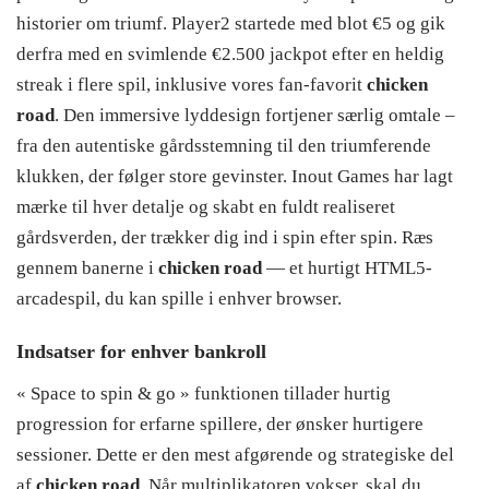
historier om triumf. Player2 startede med blot €5 og gik
derfra med en svimlende €2.500 jackpot efter en heldig
streak i flere spil, inklusive vores fan-favorit
chicken
road
. Den immersive lyddesign fortjener særlig omtale –
fra den autentiske gårdsstemning til den triumferende
klukken, der følger store gevinster. Inout Games har lagt
mærke til hver detalje og skabt en fuldt realiseret
gårdsverden, der trækker dig ind i spin efter spin. Ræs
gennem banerne i
chicken road
— et hurtigt HTML5-
arcadespil, du kan spille i enhver browser.
Indsatser for enhver bankroll
« Space to spin & go » funktionen tillader hurtig
progression for erfarne spillere, der ønsker hurtigere
sessioner. Dette er den mest afgørende og strategiske del
af
chicken road
. Når multiplikatoren vokser, skal du