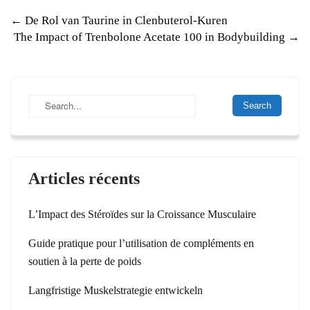
P
←
De Rol van Taurine in Clenbuterol-Kuren
The Impact of Trenbolone Acetate 100 in Bodybuilding
→
o
s
t
n
a
v
Articles récents
i
g
L’Impact des Stéroïdes sur la Croissance Musculaire
a
Guide pratique pour l’utilisation de compléments en
t
soutien à la perte de poids
i
Langfristige Muskelstrategie entwickeln
o