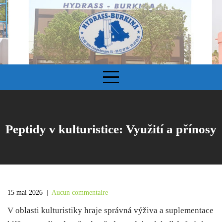
S
k
i
p
t
o
c
o
n
t
e
Peptidy v kulturistice: Využití a přínosy
n
t
15 mai 2026
|
Aucun commentaire
V oblasti kulturistiky hraje správná výživa a suplementace