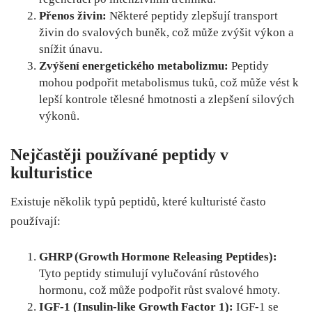
Přenos živin:
Některé peptidy zlepšují transport
živin do svalových buněk, což může zvýšit výkon a
snížit únavu.
Zvýšení energetického metabolizmu:
Peptidy
mohou podpořit metabolismus tuků, což může vést k
lepší kontrole tělesné hmotnosti a zlepšení silových
výkonů.
Nejčastěji používané peptidy v
kulturistice
Existuje několik typů peptidů, které kulturisté často
používají:
GHRP (Growth Hormone Releasing Peptides):
Tyto peptidy stimulují vylučování růstového
hormonu, což může podpořit růst svalové hmoty.
IGF-1 (Insulin-like Growth Factor 1):
IGF-1 se