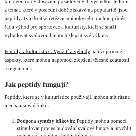
klíčovou roli v dosažení požadovaných výsledků. Jedním
z témat, které v poslední době získává na popularitě, jsou
peptidy. Tyto krátké řetězce aminokyselin mohou přinést
řadu výhod pro sportovce a kulturisty, kteří se snaží
vybudovat svalovou hmotu a zlepšit své výkony.
Peptidy v kulturistice: Využití a výhody
nabízejí různé
aspekty, které mohou napomoci zlepšení tělesné zdatnosti
a regeneraci.
Jak peptidy fungují?
Peptidy, které se v kulturistice používají, mohou mít různé
mechanismy účinku:
Podpora syntézy bílkovin:
Peptidy mohou pomoci
stimulovat proces budování svalové hmoty a urychlit
regeneraci po intenzivním tréninku.