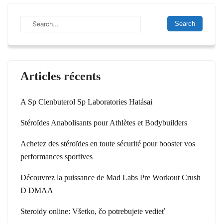
t
n
a
v
Articles récents
i
g
A Sp Clenbuterol Sp Laboratories Hatásai
a
Stéroïdes Anabolisants pour Athlètes et Bodybuilders
t
i
Achetez des stéroïdes en toute sécurité pour booster vos
performances sportives
o
n
Découvrez la puissance de Mad Labs Pre Workout Crush
D DMAA
Steroidy online: Všetko, čo potrebujete vedieť