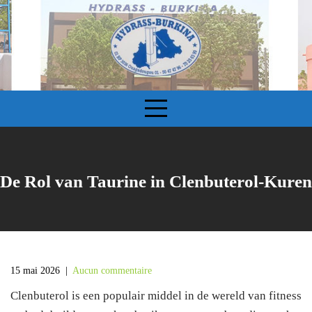
S
k
i
p
t
o
c
o
n
t
e
De Rol van Taurine in Clenbuterol-Kuren
n
t
15 mai 2026
|
Aucun commentaire
Clenbuterol is een populair middel in de wereld van fitness